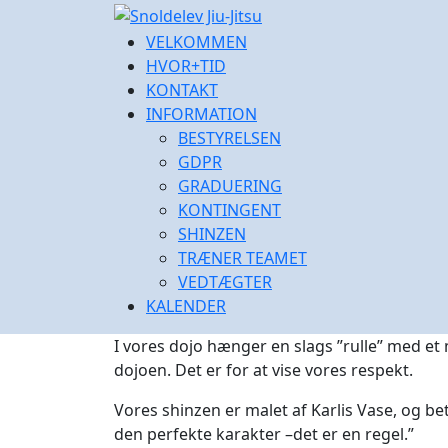
Skip
to
VELKOMMEN
content
HVOR+TID
KONTAKT
INFORMATION
BESTYRELSEN
GDPR
GRADUERING
KONTINGENT
SHINZEN
TRÆNER TEAMET
VEDTÆGTER
KALENDER
I vores dojo hænger en slags ”rulle” med et m
dojoen. Det er for at vise vores respekt.
Vores shinzen er malet af Karlis Vase, og be
den perfekte karakter –det er en regel.”