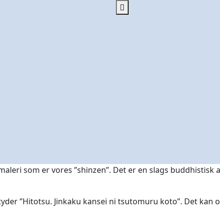
aleri som er vores ”shinzen”. Det er en slags buddhistisk alte
tyder ”Hitotsu. Jinkaku kansei ni tsutomuru koto”. Det kan 