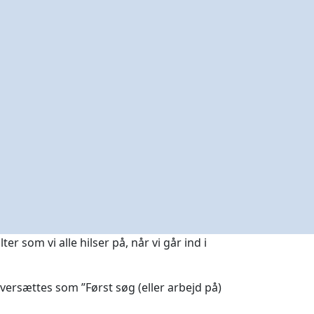
r som vi alle hilser på, når vi går ind i
oversættes som ”Først søg (eller arbejd på)